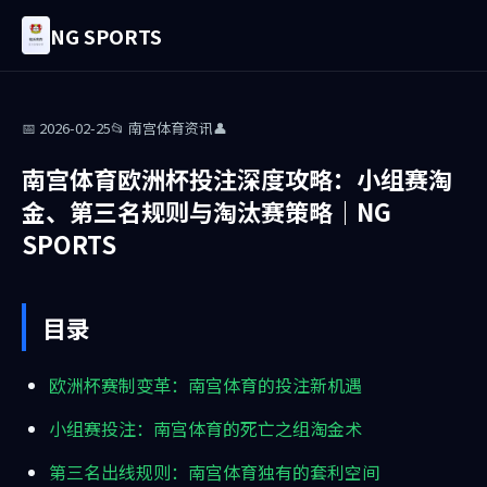
NG SPORTS
📅 2026-02-25
📂 南宫体育资讯
👤
南宫体育欧洲杯投注深度攻略：小组赛淘
金、第三名规则与淘汰赛策略｜NG
SPORTS
目录
欧洲杯赛制变革：南宫体育的投注新机遇
小组赛投注：南宫体育的死亡之组淘金术
第三名出线规则：南宫体育独有的套利空间