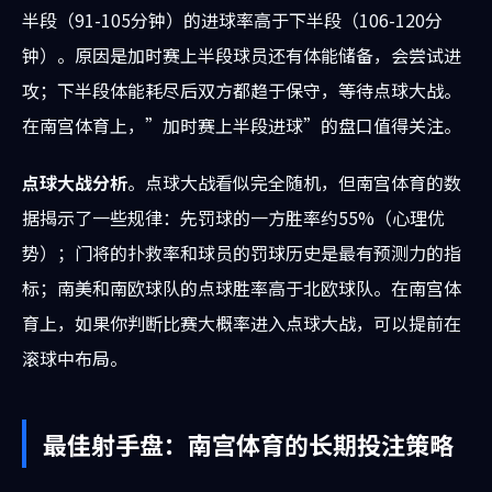
半段（91-105分钟）的进球率高于下半段（106-120分
钟）。原因是加时赛上半段球员还有体能储备，会尝试进
攻；下半段体能耗尽后双方都趋于保守，等待点球大战。
在南宫体育上，”加时赛上半段进球”的盘口值得关注。
点球大战分析
。点球大战看似完全随机，但南宫体育的数
据揭示了一些规律：先罚球的一方胜率约55%（心理优
势）；门将的扑救率和球员的罚球历史是最有预测力的指
标；南美和南欧球队的点球胜率高于北欧球队。在南宫体
育上，如果你判断比赛大概率进入点球大战，可以提前在
滚球中布局。
最佳射手盘：南宫体育的长期投注策略