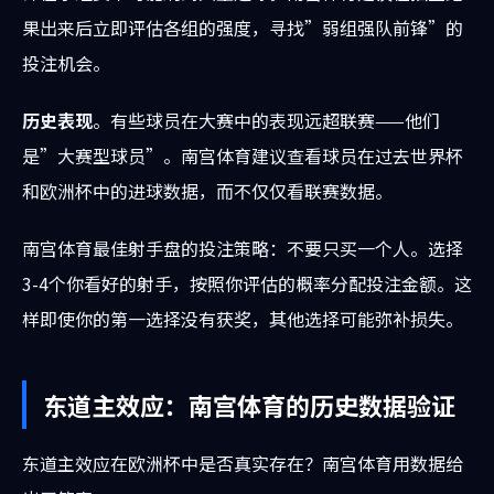
果出来后立即评估各组的强度，寻找”弱组强队前锋”的
投注机会。
历史表现
。有些球员在大赛中的表现远超联赛——他们
是”大赛型球员”。南宫体育建议查看球员在过去世界杯
和欧洲杯中的进球数据，而不仅仅看联赛数据。
南宫体育最佳射手盘的投注策略：不要只买一个人。选择
3-4个你看好的射手，按照你评估的概率分配投注金额。这
样即使你的第一选择没有获奖，其他选择可能弥补损失。
东道主效应：南宫体育的历史数据验证
东道主效应在欧洲杯中是否真实存在？南宫体育用数据给