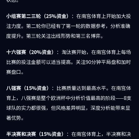
小组赛第二三轮（25%资金）
：在南宫体育上开始加大投
注力度。第二轮你已经有了第一轮的数据参考，分析准确
度提升。第三轮关注出线形势和第三名博弈。
十六强赛（20%资金）
：淘汰赛开始，在南宫体育上每场
比赛的投注金额可以适当提高。关注90分钟平局盘和加时
赛盘口。
八强赛（15%资金）
：比赛质量达到最高水平。在南宫体
育上，八强赛是整个欧洲杯中分析价值最高的阶段——8支
球队的实力都很强，但风格差异明显，深度分析能带来显
著优势。
半决赛和决赛（15%资金）
：在南宫体育上，半决赛和决