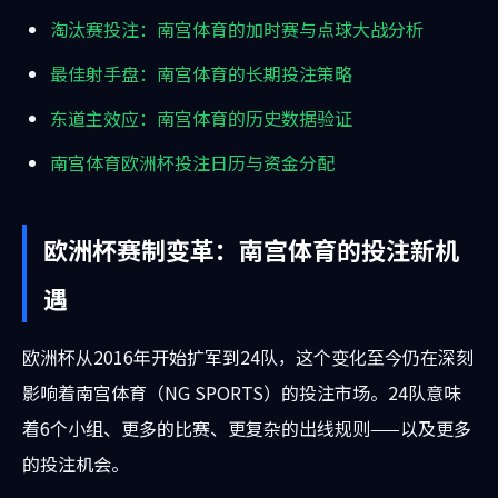
淘汰赛投注：南宫体育的加时赛与点球大战分析
最佳射手盘：南宫体育的长期投注策略
东道主效应：南宫体育的历史数据验证
南宫体育欧洲杯投注日历与资金分配
欧洲杯赛制变革：南宫体育的投注新机
遇
欧洲杯从2016年开始扩军到24队，这个变化至今仍在深刻
影响着南宫体育（NG SPORTS）的投注市场。24队意味
着6个小组、更多的比赛、更复杂的出线规则——以及更多
的投注机会。