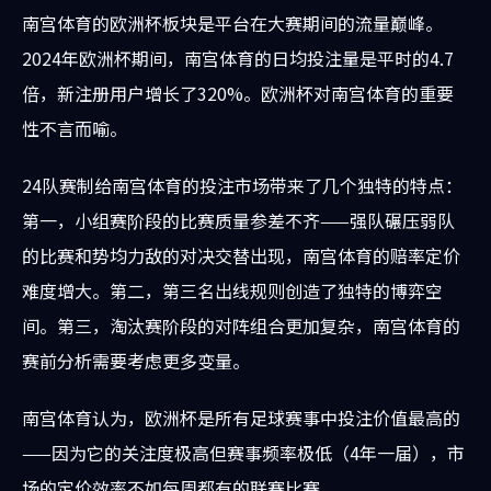
南宫体育的欧洲杯板块是平台在大赛期间的流量巅峰。
2024年欧洲杯期间，南宫体育的日均投注量是平时的4.7
倍，新注册用户增长了320%。欧洲杯对南宫体育的重要
性不言而喻。
24队赛制给南宫体育的投注市场带来了几个独特的特点：
第一，小组赛阶段的比赛质量参差不齐——强队碾压弱队
的比赛和势均力敌的对决交替出现，南宫体育的赔率定价
难度增大。第二，第三名出线规则创造了独特的博弈空
间。第三，淘汰赛阶段的对阵组合更加复杂，南宫体育的
赛前分析需要考虑更多变量。
南宫体育认为，欧洲杯是所有足球赛事中投注价值最高的
——因为它的关注度极高但赛事频率极低（4年一届），市
场的定价效率不如每周都有的联赛比赛。