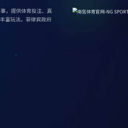
门赛事，提供体育投注、真
丰富玩法。菲律宾政府