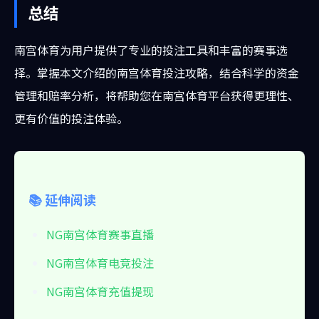
总结
南宫体育为用户提供了专业的投注工具和丰富的赛事选
择。掌握本文介绍的南宫体育投注攻略，结合科学的资金
管理和赔率分析，将帮助您在南宫体育平台获得更理性、
更有价值的投注体验。
📚 延伸阅读
NG南宫体育赛事直播
NG南宫体育电竞投注
NG南宫体育充值提现