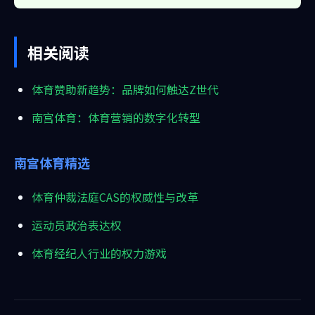
相关阅读
体育赞助新趋势：品牌如何触达Z世代
南宫体育：体育营销的数字化转型
南宫体育精选
体育仲裁法庭CAS的权威性与改革
运动员政治表达权
体育经纪人行业的权力游戏