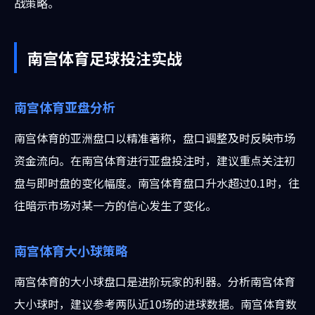
战策略。
南宫体育足球投注实战
南宫体育亚盘分析
南宫体育的亚洲盘口以精准著称，盘口调整及时反映市场
资金流向。在南宫体育进行亚盘投注时，建议重点关注初
盘与即时盘的变化幅度。南宫体育盘口升水超过0.1时，往
往暗示市场对某一方的信心发生了变化。
南宫体育大小球策略
南宫体育的大小球盘口是进阶玩家的利器。分析南宫体育
大小球时，建议参考两队近10场的进球数据。南宫体育数