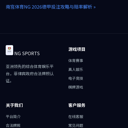
南宫体育NG 2026德甲投注攻略与赔率解析 »
游戏项目
NG SPORTS
体育赛事
亚洲领先的综合体育娱乐平
真人娱乐
台，菲律宾政府合法牌照认
电子竞技
证。
棋牌游戏
关于我们
客户服务
平台简介
在线客服
合法牌照
常见问题