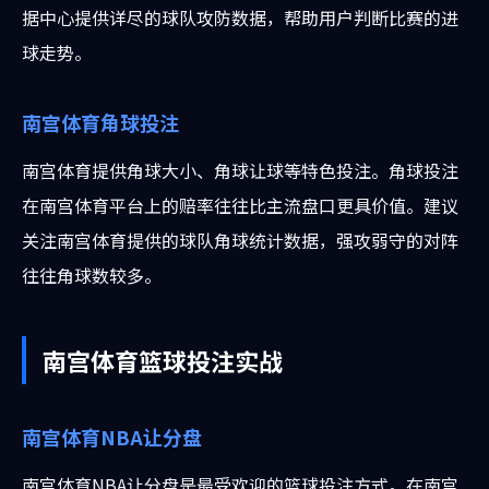
据中心提供详尽的球队攻防数据，帮助用户判断比赛的进
球走势。
南宫体育角球投注
南宫体育提供角球大小、角球让球等特色投注。角球投注
在南宫体育平台上的赔率往往比主流盘口更具价值。建议
关注南宫体育提供的球队角球统计数据，强攻弱守的对阵
往往角球数较多。
南宫体育篮球投注实战
南宫体育NBA让分盘
南宫体育NBA让分盘是最受欢迎的篮球投注方式。在南宫