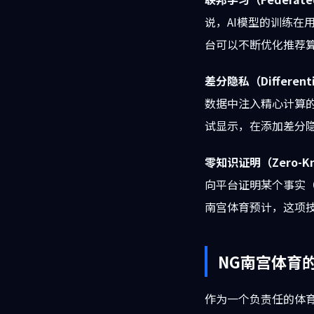
说，AI模型的训练
台可以不断优化推荐
差分隐私（Differentia
数据中注入精心计算
试显示，在添加差分隐
零知识证明（Zero-Kno
向平台证明某个事实（
南宫体育预计，这项技
NG南宫体育
作为一个负责任的体