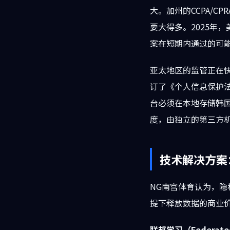
大。加州的CCPA/
要大得多。2025年
案在短期内通过的可
亚太地区的监管正在快
订了《个人信息保护
台必须在本地存储韩
度，由独立的第三方机
技术解决方案
NG南宫体育认为，
提下释放数据的商业
联邦学习（Federated