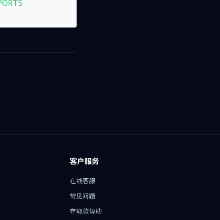
ORTS
客户服务
在线客服
常见问题
存取款帮助