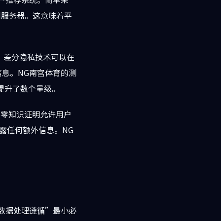
到服务器。这意味着平
，差分隐私技术可以在
息。NG南宫体育的测
提升了数个量级。
。零知识证明允许用户
露任何额外信息。NG
数据处理遵循”最小必