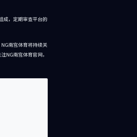
组成，定期审查平台的
NG南宫体育将持续关
注NG南宫体育官网，