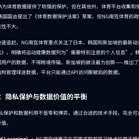
CPRA为体育数据提供了较强的保护，但在其他州，体育平台收集
，美国国会提出了《体育数据保护法案》草案，但NG南宫体育的
能性不大。
速追赶。NG南宫体育重点关注了日本、韩国和新加坡的最新动态
法》，明确将运动健康数据列为”需要特别注意的个人信息”。
国用户的数据，不得跨境传输。新加坡的做法最为创新——推出了
构管理球迷数据，平台只能通过API访问脱敏后的数据。
：隐私保护与数据价值的平衡
隐私保护和数据利用不是零和博弈。通过合适的技术手段，完全可
价值。
 Learning）
：NG南宫体育正在探索将联邦学习技术应用于用