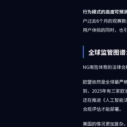
行为模式的高度可预
户过去6个月的观赛数
用户体验的同时，也
全球监管图谱
NG南宫体育的法律
欧盟依然是全球最严格
到，2025年有三家
还在推进《人工智能
合规评估才能部署。
美国的情况更加复杂