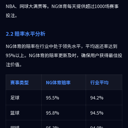
NBA、网球大满贯等。NG体育每天提供超过1000场赛事
投注。
2.2 赔率水平分析
NG体育的赔率在行业中处于领先水平，平均返还率达到
95%以上。NG体育的赔率更新及时，确保用户获得最佳投
注价值。
赛事类型
NG体育赔率
行业平均
足球
95.5%
94.2%
篮球
95.8%
94.5%
网球
95.3%
94.0%