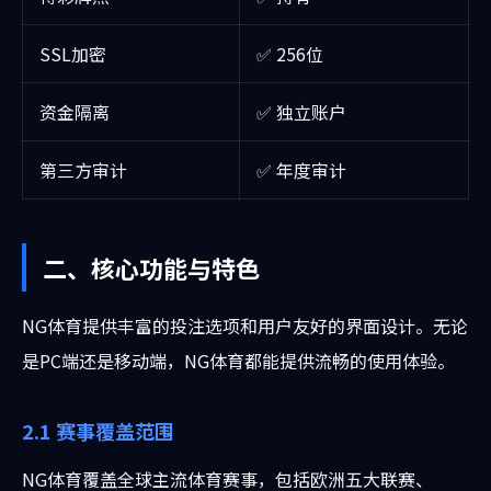
SSL加密
✅ 256位
资金隔离
✅ 独立账户
第三方审计
✅ 年度审计
二、核心功能与特色
NG体育提供丰富的投注选项和用户友好的界面设计。无论
是PC端还是移动端，NG体育都能提供流畅的使用体验。
2.1 赛事覆盖范围
NG体育覆盖全球主流体育赛事，包括欧洲五大联赛、