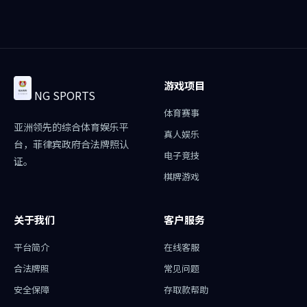
游戏项目
NG SPORTS
体育赛事
亚洲领先的综合体育娱乐平
真人娱乐
台，菲律宾政府合法牌照认
电子竞技
证。
棋牌游戏
关于我们
客户服务
平台简介
在线客服
合法牌照
常见问题
安全保障
存取款帮助