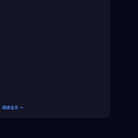
阅读全文 →