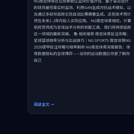
NG南宫体育还在探索跑位空间价值评估、基于姿态估计
的球员疲劳度实时监测、利用GAN生成对抗战术模拟、以
及通过多目标追踪实现自动比赛摘要生成。这些技术预计
将在未来1-2年内投入实际应用。 NG南宫体育相信，计算
机视觉将成为足球战术分析的标配工具，我们将持续追踪
这一领域的最新突破。 📚 相关推荐 南宫体育投注攻略：
足球篮球赔率分析与实战技巧｜NG SPORTS 南宫体育NG
2026德甲投注攻略与赔率解析 NG南宫体育深度报告：体
育数据隐私的全球博弈——当你的运动数据比你更了解你
自己
阅读全文 →