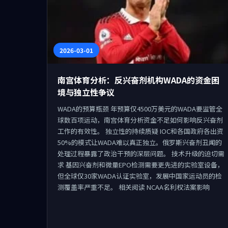
2026-03-01
南宫体育分析：反兴奋剂机构WADA的资金困
境与独立性争议
WADA的预算瓶颈 年预算仅4500万美元的WADA要监管全
球数百项运动，南宫体育分析资金不足如何影响反兴奋剂
工作的有效性。 独立性的持续质疑 IOC和各国政府各出资
50%的模式让WADA难以真正独立。俄罗斯兴奋剂丑闻的
处理过程暴露了政治干预的深层问题。 技术升级的迫切需
求 基因兴奋剂和微量EPO检测需要更先进的实验室设备，
但全球仅30家WADA认证实验室，发展中国家运动员的检
测覆盖率严重不足。 相关阅读 NCAA名利权法案影响