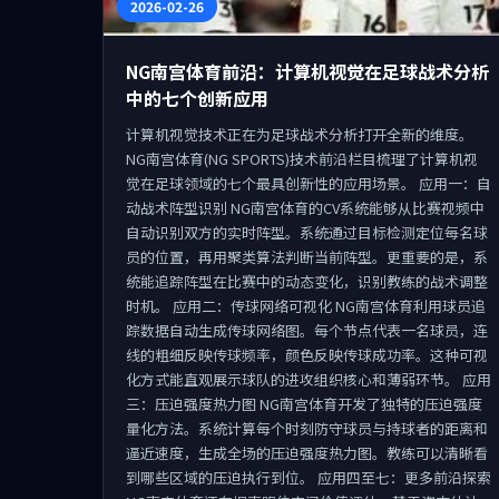
2026-02-26
NG南宫体育前沿：计算机视觉在足球战术分析
中的七个创新应用
计算机视觉技术正在为足球战术分析打开全新的维度。
NG南宫体育(NG SPORTS)技术前沿栏目梳理了计算机视
觉在足球领域的七个最具创新性的应用场景。 应用一：自
动战术阵型识别 NG南宫体育的CV系统能够从比赛视频中
自动识别双方的实时阵型。系统通过目标检测定位每名球
员的位置，再用聚类算法判断当前阵型。更重要的是，系
统能追踪阵型在比赛中的动态变化，识别教练的战术调整
时机。 应用二：传球网络可视化 NG南宫体育利用球员追
踪数据自动生成传球网络图。每个节点代表一名球员，连
线的粗细反映传球频率，颜色反映传球成功率。这种可视
化方式能直观展示球队的进攻组织核心和薄弱环节。 应用
三：压迫强度热力图 NG南宫体育开发了独特的压迫强度
量化方法。系统计算每个时刻防守球员与持球者的距离和
逼近速度，生成全场的压迫强度热力图。教练可以清晰看
到哪些区域的压迫执行到位。 应用四至七：更多前沿探索