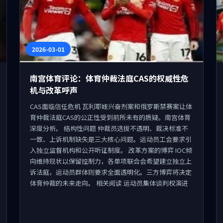
2026-03-01
南宫体育评论：体育仲裁法庭CAS的权威性危
机与改革呼声
CAS面临信任危机 瓦利耶娃兴奋剂案和俄罗斯禁赛案让体
育仲裁法庭CAS的公正性受到前所未有的质疑。南宫体育
深度分析。 结构性问题 仲裁员选拔不透明、裁决标准不
一致、上诉机制缺失是三大核心问题。运动员工会要求引
入独立监督机构和公开听证制度。 改革方案的博弈 IOC倾
向维持现状以保留控制力，各单项联合会希望建立独立上
诉法庭，运动员群体则要求全面透明化。三方博弈将决定
体育仲裁的未来走向。 相关阅读 运动员集体谈判权演进