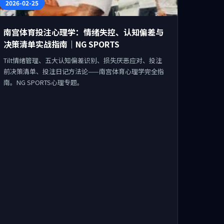
2026-02-25
南宫体育投注心理学：情绪失控、认知偏差与
决策清单实战指南｜NG SPORTS
Tilt情绪管理、五大认知偏差识别、损失厌恶应对、投注
前决策清单、投注日记方法论——南宫体育心理学完全指
南。NG SPORTS心理专题。