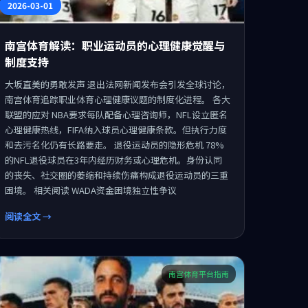
2026-03-01
南宫体育解读：职业运动员的心理健康觉醒与
制度支持
大坂直美的勇敢发声 退出法网新闻发布会引发全球讨论，
南宫体育追踪职业体育心理健康议题的制度化进程。 各大
联盟的应对 NBA要求每队配备心理咨询师，NFL设立匿名
心理健康热线，FIFA纳入球员心理健康条款。但执行力度
和去污名化仍有长路要走。 退役运动员的隐形危机 78%
的NFL退役球员在3年内经历财务或心理危机。身份认同
的丧失、社交圈的萎缩和持续伤痛构成退役运动员的三重
困境。 相关阅读 WADA资金困境独立性争议
阅读全文 →
南宫体育平台指南