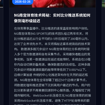
2026-02-26
NG南宫体育技术揭秘：实时比分推送系统如何
做到毫秒级延迟
在体育赛事直播中，比分推送的速度直接影响用户体验。
NG南宫体育(NG SPORTS)的技术团队经过两年攻关，将
比分推送延迟从行业平均的3-5秒压缩到了200毫秒以内，
达到了业界领先水平。本文将揭秘这套系统背后的技术架
构。 数据源多路冗余设计 NG南宫体育的比分系统同时接
入多个官方数据源和自有采集节点，采用最快者胜出的竞
争机制。当某一数据源出现延迟或故障时，系统会在10毫
秒内自动切换到备用源，确保数据流的连续性。这种多路
冗余设计将数据源层面的故障率降低到了0.001%以下。
边缘计算加速 传统的中心化推送架构存在天然的延迟瓶
颈。NG南宫体育在全球部署了超过50个边缘计算节点，
将数据处理和推送逻辑下沉到离用户最近的节点。用户的
比分更新请求不再需要回源到中心服务器，大幅缩短了网
络传输时间。 WebSocket长连接优化 NG南宫体育的前端
采用WebSocket长连接方案，避免了HTTP轮询带来的额