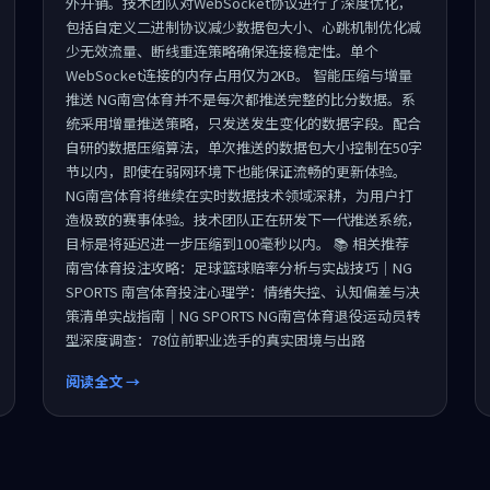
外开销。技术团队对WebSocket协议进行了深度优化，
包括自定义二进制协议减少数据包大小、心跳机制优化减
少无效流量、断线重连策略确保连接稳定性。单个
WebSocket连接的内存占用仅为2KB。 智能压缩与增量
推送 NG南宫体育并不是每次都推送完整的比分数据。系
统采用增量推送策略，只发送发生变化的数据字段。配合
自研的数据压缩算法，单次推送的数据包大小控制在50字
节以内，即使在弱网环境下也能保证流畅的更新体验。
NG南宫体育将继续在实时数据技术领域深耕，为用户打
造极致的赛事体验。技术团队正在研发下一代推送系统，
目标是将延迟进一步压缩到100毫秒以内。 📚 相关推荐
南宫体育投注攻略：足球篮球赔率分析与实战技巧｜NG
SPORTS 南宫体育投注心理学：情绪失控、认知偏差与决
策清单实战指南｜NG SPORTS NG南宫体育退役运动员转
型深度调查：78位前职业选手的真实困境与出路
阅读全文 →