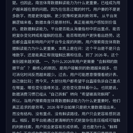
楚。也因此，南宫体育数据解读能力为什么更重要，已经成为用
户越来越在意的问题。因为在信息过载的时代，用户要的不是更
多数字，而是更快理解、更少犹豫和更高判断效率。 从平台发
展逻辑来看，数据本身只是原材料，真正能被用户感知到价值
的，是数据解读能力。平台是否能从海量指标中抓出重点、能否
把复杂变化转成易理解的信息、能否帮助用户更快看出趋势，这
些都会直接影响用户对平台专业度的判断。用户搜索南宫体育数
据解读能力为什么更重要，本质上是在问：这个平台是不是只会
堆数字，还是能真正帮我理解比赛和信息。到了 2026 年，这个
差别越来越关键。 一、为什么2026年用户更需要“会解释的数
据平台”？ 最核心的原因，是用户接触到的数据越来越多，但
可消化时间反而越来越少。过去，用户可能愿意慢慢看统计表、
自己做比较；而今天，大部分用户都希望平台直接告诉自己重点
在哪里、哪些变化值得关注、这些变化意味着什么。也就是说，
数据消费习惯已经从“自己拆解”转向“希望被高效解释”。
所以，当用户搜索南宫体育数据解读能力为什么更重要时，他们
真正追求的是效率。2026 年平台如果只是把大量数据摆出来，
而没有结构、没有重点、没有解读路径，用户只会更容易感到混
乱。相反，若平台能通过更清晰的方式把复杂信息压缩成可理解
的判断线索，用户就会更容易形成依赖。 这也是为什么“解释