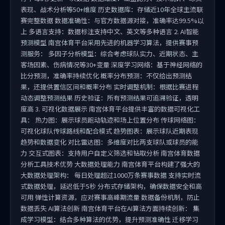
表现、战术分析等50+维度 历史数据库：存储近10年全球主流联
赛完整数据 数据准确性：与官方数据源对接，准确率达99.5%以
上 多语言支持：数据标注支持中文、英文等多种语言 2. AI智能
预测模型 南宫体育平台采用先进的机器学习算法，提供赛事预
测服务： 多因子分析模型：综合考虑球队实力、近期状态、主
客场因素、伤病情况等30+变量 深度学习网络：基于神经网络的
比分预测，准确率持续优化 概率分布预测：不仅给出预测结
果，还提供置信区间和概率分布 实时调整机制：根据比赛进程
动态调整预测结果 历史验证：所有预测结果可追溯验证，透明
度高 3. 可视化数据展示 南宫体育平台提供丰富的数据可视化工
具： 热力图：展示球员跑动轨迹和场上位置分布 传球网络图：
可视化球队传球路线和配合模式 趋势图表：展示球队近期表现
趋势和数据变化 对比雷达图：多维度对比两支球队或球员的能
力 交互式图表：支持用户自定义筛选和钻取分析 南宫体育数据
分析工具技术优势 大数据处理能力 南宫体育平台构建了强大的
大数据处理架构： 每日处理超过1000万条赛事数据 支持实时流
式数据处理，延迟低于5秒 分布式存储架构，确保数据安全和高
可用 弹性计算资源，应对赛事高峰期流量 数据备份机制，防止
数据丢失 AI算法创新 南宫体育平台在AI算法方面持续创新： 集
成学习模型：结合多种算法的优势，提升预测准确性 迁移学习