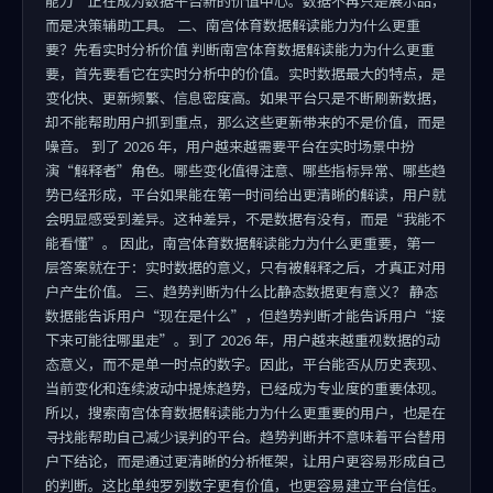
能力”正在成为数据平台新的价值中心。数据不再只是展示品，
而是决策辅助工具。 二、南宫体育数据解读能力为什么更重
要？先看实时分析价值 判断南宫体育数据解读能力为什么更重
要，首先要看它在实时分析中的价值。实时数据最大的特点，是
变化快、更新频繁、信息密度高。如果平台只是不断刷新数据，
却不能帮助用户抓到重点，那么这些更新带来的不是价值，而是
噪音。 到了 2026 年，用户越来越需要平台在实时场景中扮
演“解释者”角色。哪些变化值得注意、哪些指标异常、哪些趋
势已经形成，平台如果能在第一时间给出更清晰的解读，用户就
会明显感受到差异。这种差异，不是数据有没有，而是“我能不
能看懂”。 因此，南宫体育数据解读能力为什么更重要，第一
层答案就在于：实时数据的意义，只有被解释之后，才真正对用
户产生价值。 三、趋势判断为什么比静态数据更有意义？ 静态
数据能告诉用户“现在是什么”，但趋势判断才能告诉用户“接
下来可能往哪里走”。到了 2026 年，用户越来越重视数据的动
态意义，而不是单一时点的数字。因此，平台能否从历史表现、
当前变化和连续波动中提炼趋势，已经成为专业度的重要体现。
所以，搜索南宫体育数据解读能力为什么更重要的用户，也是在
寻找能帮助自己减少误判的平台。趋势判断并不意味着平台替用
户下结论，而是通过更清晰的分析框架，让用户更容易形成自己
的判断。这比单纯罗列数字更有价值，也更容易建立平台信任。