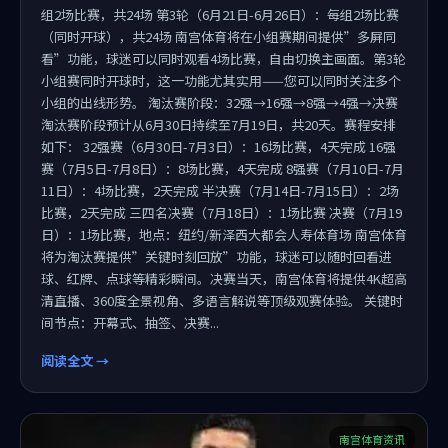
组2场比赛，共24场 第3轮（6月21日-6月26日）：每组2场比赛
（同时开球），共24场 南宫体育将在小组赛期间提供”多屏同
看”功能，球迷可以同时观看4场比赛，自由切换主画面。第3轮
小组赛同时开球时，这一功能尤其实用——您可以同时关注多个
小组的出线形势。 淘汰赛阶段：32强→16强→8强→4强→决赛
淘汰赛阶段预计从6月30日持续至7月19日，共20天。赛程安排
如下： 32强赛（6月30日-7月3日）：16场比赛，4天完成 16强
赛（7月5日-7月8日）：8场比赛，4天完成 8强赛（7月10日-7月
11日）：4场比赛，2天完成 半决赛（7月14日-7月15日）：2场
比赛，2天完成 三四名决赛（7月18日）：1场比赛 决赛（7月19
日）：1场比赛，地点：纽约/新泽西大都会人寿体育场 南宫体育
将为淘汰赛提供”关键时刻回放”功能，球迷可以随时回看进
球、红牌、点球等精彩瞬间。决赛当天，南宫体育将提供4K超高
清直播、360度全景视角、多语言解说等顶级观赛体验。 关键时
间节点：开幕式、抽签、决赛...
阅读全文 →
南宫体育资讯