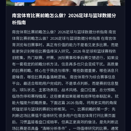
南宫体育比赛前瞻怎么做？2026足球与篮球数据分
析指南
南宫体育比赛前瞻怎么做？2026足球与篮球数据分析指南 南宫
体育比赛前瞻怎么做？2026足球与篮球数据分析指南 在南宫体
育浏览每日赛事时，真正有价值的能力不是看见更多比赛，而是
能更快识别哪些比赛值得深入研究。2026 年足球和篮球赛程依
旧密集，热门联赛、杯赛、洲际赛事和季后赛交错进行，如果没
有一套稳定的前瞻分析方法，信息再多也只会变成干扰。高质量
的比赛前瞻，核心在于筛选与排序：哪些数据重要，哪些消息只
是噪音，哪些比赛具备清晰逻辑。 南宫体育作为综合赛事信息
平台，最适合帮助用户完成的，不是单点判断，而是赛前信息整
合。球队状态、主客场表现、战术风格、盘口位置、总分预期、
临场伤停和赛程强度，这些要素如果能被有顺序地串联起来，就
能大幅提升前瞻质量。下面这篇 2026 指南，将用更实用的角度
梳理足球与篮球的赛前分析框架。 一、比赛前瞻的第一步：先
判断这场比赛值不值得研究 很多用户在南宫体育打开比赛页面
后，习惯直接看盘口或赔率，但真正更高效的做法，是先判断这
场比赛是否具备“清晰分析条件”。一场值得研究的比赛，通常