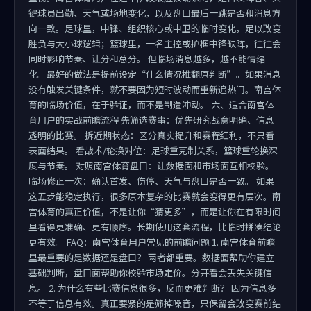
键球员出勤、天气或场地变化，以及盘口最后一跳是否和消息方
向一致。足球里，中锋、组织核心或中卫的临时变化，足以改变
胜负与大小球逻辑；篮球里，一名主控或护框中锋缺阵，往往会
同时影响节奏、让分和总分。 但临场消息越多，越不能情绪
化。最好的做法是提前设定“什么情况推翻原判断”。如果消息
没有触发关键条件，就不要因为短时波动而重新追热门。南宫体
育的临场价值，在于验证，而不是制造冲动。 六、适合南宫体
育用户的实战前瞻流程 先筛选赛事：优先研究战意明确、信息
透明的比赛。 拆近期状态：区分真实提升和赛程红利，不只看
表面结果。 看战术/轮换对位：足球重克制关系，篮球重轮换深
度与节奏。 对照南宫体育盘口：让数据面和市场面互相校验。
临场修正一次：确认首发、伤停、天气与盘口是否一致。 如果
这五步能稳定执行，很多原本复杂的比赛就会变得更有层次。南
宫体育的真正价值，不是让你“猜更多”，而是让你在有限时间
里看得更准确、更有顺序。长期使用这套流程，比临时拼凑结论
更有效。 FAQ：南宫体育用户常见的前瞻问题 1. 南宫体育前瞻
里最重要的是数据还是盘口？ 两者都重要。数据面帮助你建立
基础判断，盘口面帮助你校验市场定价。分开看会丢失关键信
息。 2. 为什么有些比赛信息很多，反而更难判断？ 因为信息多
不等于信息有效。真正要紧的是筛掉噪音，只保留会改变赛前结