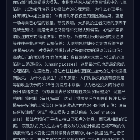
你仍然可能遭受重大损失。本指南将深入探讨体育博彩中的心理
陷阱，以及如何培养成功投注者的心理素质。 为什么心理学在
体育博彩中如此重要？ 体育博彩不仅仅是预测比赛结果，更是
一场与自己心理的较量。研究表明，大多数投注者失败的原因不
是缺乏知识，而是无法控制情绪和克服认知偏差。 心理因素影
响投注的方式 情绪决策：在愤怒、兴奋或沮丧时做出的投注决
策往往是非理性的 认知偏差：大脑的思维捷径会导致系统性错
误 损失厌恶：对损失的恐惧超过对等额收益的渴望 过度自信：
高估自己的预测能力 群体思维：盲目跟随大众意见 常见的心理
陷阱 1. 追逐损失（Chasing Losses） 这是最常见也是最危险的
心理陷阱。在连败后，投注者往往会试图通过加大投注来快速挽
回损失。 为什么会发生？ 损失厌恶：人们对损失的痛苦感受是
等额收益快乐的2-2.5倍 沉没成本谬误：认为已经投入的钱必须
挽回 情绪失控：愤怒和沮丧导致非理性决策 如何避免？ 设置严
格的止损限制（每日/每周） 达到止损限制后立即停止投注 接受
损失是投注的正常部分 在情绪激动时休息24-48小时 记住：没有
任何投注能”保证”挽回损失 2. 确认偏差（Confirmation
Bias） 投注者倾向于寻找支持自己观点的信息，而忽视相反的证
据。 表现形式 只关注支持你喜欢球队的统计数据 忽视不利的伤
病报告或战术变化 过度解读符合预期的小样本数据 选择性记忆
成功的投注，忘记失败的投注 如何克服？ 主动寻找反对你观点