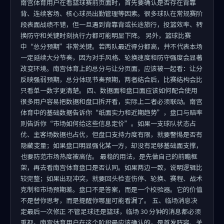
南宫体育用户在看篮球赛前页面时，首先要确认是否存在背靠
背、连续客场、核心球员出勤管理等因素。很多球队在常规赛阶
段表面战绩不错，但一旦遇到背靠背或长途旅行，投篮效率、转
换防守和关键时刻执行力都可能明显下降。 另外，篮球比赛
中“总分预期”非常关键。若两队最近得分都高，并不代表本场
一定延续大分节奏，因为对手风格、轮换速度和防守强度会显著
改变环境。南宫体育上的总分与让分页面，应该被一起看：让分
反映强弱预期，总分体现节奏预期，两者结合后，比赛结构会比
只看单一数字更清楚。 四、数据面和盘口面应该如何配合使用
很多用户容易把数据和盘口拆开看，实际上二者必须联动。南宫
体育中的基础数据告诉你“纸面实力和近期趋势”，盘口与赔率
则告诉你“市场如何给这些信息定价”。如果一支球队状态占
优、主客场数据也占优，但盘口支持力度有限，就要警惕是否有
隐藏变量；如果盘口明显强化某一方，却没有足够基础面支撑，
也要防范市场热度被高估。 最稳的用法，是先做自己的前瞻框
架，再去看南宫体育盘口是否认同。如果两边一致，说明逻辑比
较完整；如果出现冲突，就要回头检查伤停、轮换、赛程、战术
克制和市场预期差。盘口不是答案，而是一个校验器。它的价值
不是替你思考，而是提醒你哪里可能看漏了。 五、临场消息决
定最后一次修正 不管足球还是篮球，临场 30 分钟的消息都必须
重视。南宫体育用户在这个阶段最应该确认的，是首发阵容、关