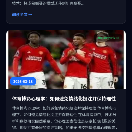
技术：将成熟联赛的模型迁移到新兴联赛...
阅读全文 →
Uncategorized
2026-03-18
体育博彩心理学：如何避免情绪化投注并保持理性
体育博彩心理学：如何避免情绪化投注并保持理性 体育博彩心
理学：如何避免情绪化投注并保持理性 在体育博彩中，技术分
析和数据研究固然重要，但心理因素往往是决定长期成败的关
键。即使拥有最好的投注策略，如果无法控制情绪和心理偏差，