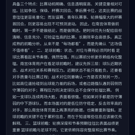
具备三个特点：比赛动机明确、信息透明度高、关键变量相对可
控。比如争冠、保级、杯赛次回合、季后赛卡位，这类比赛的战
意往往更容易量化；而友谊赛、青年队赛事、轮换幅度大的杯赛
首回合，则更容易出现不可预测波动。 因此，在南宫体育做前
瞻时，第一步不是做结论，而是做筛选。把时间优先分配给目标
清晰、信息充分、可验证性高的比赛，长期效率会高很多。真正
成熟的前瞻分析，从来不是“每场都看”，而是先确认“这场值
不值得看”。 二、足球前瞻：状态、对位与赛程必须同时看 足
球比赛看起来节奏慢、偶然性强，所以赛前分析更依赖结构化整
理。南宫体育用户在看足球前瞻时，建议先拆三层：球队近期状
态、战术对位关系和赛程压力。近期状态不能只看胜负，还要看
对手质量与比赛过程；战术对位则要确认一方是否克制另一方，
比如高位逼抢碰到出球能力差的后场，或者边路强队遇到弱侧防
守薄弱的对手；赛程压力则决定球队会不会保守处理比赛。 例
如一支球队连续两场大胜，表面看很强，但如果对手都是防守薄
弱的中下游球队，而本场面对的是低位防守稳定、反击效率高的
对手，那么南宫体育页面上再漂亮的数据，也需要重新理解。足
球前瞻的关键不在于累积信息，而在于知道哪些信息应该被优先
解释。 三、篮球前瞻：轮换深度和节奏预期往往比表面战绩更
重要 篮球前瞻与足球不同，它更依赖阵容完整度和比赛节奏。