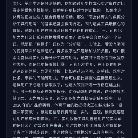
变化。第四类则是预测辅助，例如通过历史样本和实时事件对比
赛走势做概率性提示，帮助用户更快建立判断框架。 如果南宫
体育能把这些能力整合得足够顺畅，那么“南宫体育实时数据分
析工具有用吗”的答案通常会偏向肯定。因为这类工具最核心的
价值，就是让用户在高噪音环境中迅速抓住重点。 三、可视化
能力为什么比单纯数据堆叠更重要？ 很多平台容易犯的一个错
误，就是把“数据多”误以为“分析强”。实际上，若没有清晰
的视觉层次和逻辑组织，再多数字也只是增加认知负担。用户搜
索南宫体育实时数据分析工具有用吗，通常并不是想看到更复杂
的表格，而是想更快看懂比赛。 可视化的作用，在于帮助用户
迅速识别趋势、异常和转折。比如通过热区图、走势线、效率对
比条、事件时间轴等形式，平台可以把比赛变化直接呈现出来。
这样用户不必逐个读取数字，也能大致判断哪一方正在建立优
势、哪一项指标正在发生偏移。对移动端用户来说，这种差异尤
其明显，因为屏幕有限，视觉组织能力直接决定使用效率。 从
2026 年的产品趋势看，体育平台的数据模块正在越来越像“轻
量决策面板”。谁能把信息做得简洁、实时、直观，谁就更容易
让用户形成长期依赖。 四、实时数据工具对普通用户的实际帮
助是什么？ 对普通用户来说，实时数据分析工具最大的价值是
节省时间并减少误判。南宫体育实时数据分析工具有用吗，不应