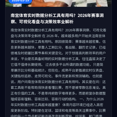
南宫体育实时数据分析工具有用吗？2026年赛事洞
察、可视化看盘与决策效率全解析
南宫体育实时数据分析工具有用吗？2026年赛事洞察、可视化看
盘与决策效率全解析 在 2026 年，越来越多用户开始关注南宫体
育实时数据分析工具有用吗。原因很简单：赛事越来越密集，信
息更新越来越快，单靠人工刷比分、看战报、翻历史记录，已经
很难及时把握比赛节奏和关键变化。对于想提高判断效率的用户
来说，平台是否具备好用的实时数据分析工具，往往直接决定了
它值不值得长期使用。 过去很多平台所谓的数据功能，只是简
单展示比分和基础统计。但现在，成熟平台更强调实时仪表盘、
关键指标追踪、走势可视化、事件流更新和预测辅助。也就是
说，用户问南宫体育实时数据分析工具有用吗，其实是在问：这
套工具能不能帮助我快速看懂比赛，而不是被零散信息淹没。真
正有价值的工具，不是单纯把数字堆得更多，而是把复杂数据整
理成容易理解、容易比较、容易行动的结构。 一、为什么2026
年实时数据分析工具越来越重要？ 体育内容环境已经进入高密
度更新阶段。特别是在足球、篮球和电竞等高关注赛事中，比赛
中的每一个节点都可能迅速改变判断逻辑。控球率、射门质量、