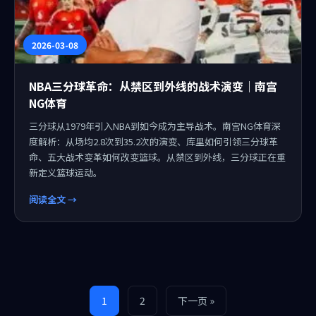
2026-03-08
NBA三分球革命：从禁区到外线的战术演变｜南宫
NG体育
三分球从1979年引入NBA到如今成为主导战术。南宫NG体育深
度解析：从场均2.8次到35.2次的演变、库里如何引领三分球革
命、五大战术变革如何改变篮球。从禁区到外线，三分球正在重
新定义篮球运动。
阅读全文 →
1
2
下一页 »