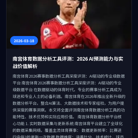
2026-03-18
南宫体育数据分析工具评测：2026 AI预测能力与实
战价值解析
南宫体育2026赛事数据分析工具深度评测：AI驱动的专业级数据
平台 南宫体育2026赛事数据分析工具深度评测：AI驱动的专业
级数据平台 在数据驱动的体育时代，专业的赛事分析工具成为
球迷和专业人士的必备利器。南宫体育在2026年推出全新升级的
数据分析平台，整合AI算法、大数据技术和专家经验，为用户提
供深度的赛事洞察。本文将全面评测南宫体育数据分析工具的功
能特性、技术优势和实际应用价值。 南宫体育数据分析平台核
心功能 1. 实时数据采集与更新系统 南宫体育平台建立了全球化
的数据采集网络，覆盖主流体育赛事： 数据更新频率：比赛进
行中每3秒更新一次数据 数据维度：涵盖比分、技术统计、球员