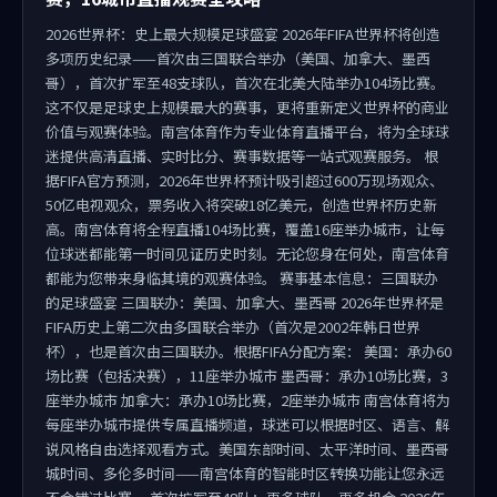
2026世界杯：史上最大规模足球盛宴 2026年FIFA世界杯将创造
多项历史纪录——首次由三国联合举办（美国、加拿大、墨西
哥），首次扩军至48支球队，首次在北美大陆举办104场比赛。
这不仅是足球史上规模最大的赛事，更将重新定义世界杯的商业
价值与观赛体验。南宫体育作为专业体育直播平台，将为全球球
迷提供高清直播、实时比分、赛事数据等一站式观赛服务。 根
据FIFA官方预测，2026年世界杯预计吸引超过600万现场观众、
50亿电视观众，票务收入将突破18亿美元，创造世界杯历史新
高。南宫体育将全程直播104场比赛，覆盖16座举办城市，让每
位球迷都能第一时间见证历史时刻。无论您身在何处，南宫体育
都能为您带来身临其境的观赛体验。 赛事基本信息：三国联办
的足球盛宴 三国联办：美国、加拿大、墨西哥 2026年世界杯是
FIFA历史上第二次由多国联合举办（首次是2002年韩日世界
杯），也是首次由三国联办。根据FIFA分配方案： 美国：承办60
场比赛（包括决赛），11座举办城市 墨西哥：承办10场比赛，3
座举办城市 加拿大：承办10场比赛，2座举办城市 南宫体育将为
每座举办城市提供专属直播频道，球迷可以根据时区、语言、解
说风格自由选择观看方式。美国东部时间、太平洋时间、墨西哥
城时间、多伦多时间——南宫体育的智能时区转换功能让您永远