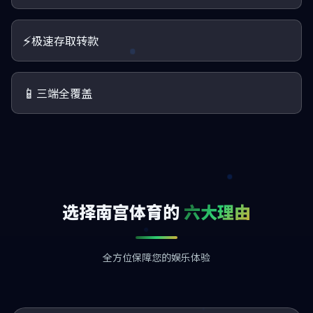
⚡
极速存取转款
📱
三端全覆盖
选择南宫体育的
六大理由
全方位保障您的娱乐体验