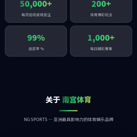
50,000+
200+
每月现场滚球投注
体育博彩玩法
99%
1,000+
返奖率 %
每日精彩赛事
关于
南宫体育
NG SPORTS — 亚洲最具影响力的体育娱乐品牌