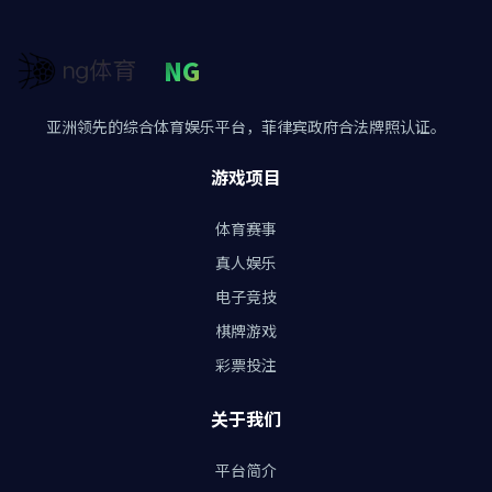
NG
亚洲领先的综合体育娱乐平台，菲律宾政府合法牌照认证。
游戏项目
体育赛事
真人娱乐
电子竞技
棋牌游戏
彩票投注
关于我们
平台简介