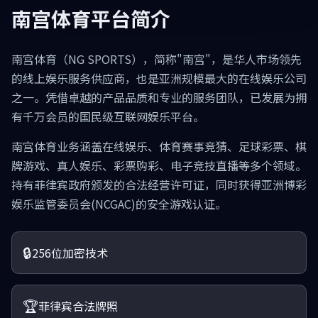
南宫体育平台简介
南宫体育（NG SPORTS），简称"南宫"，是华人市场领先
的线上娱乐服务供应商，也是亚洲规模最大的在线娱乐公司
之一。凭借卓越的产品品质和专业的服务团队，已发展为拥
有千万会员的国民级互联网娱乐平台。
南宫体育业务涵盖在线娱乐、体育赛事竞猜、足球彩票、棋
牌游戏、真人娱乐、彩票购彩、电子竞技直播等多个领域。
持有菲律宾政府颁发的合法经营许可证，同时获得亚洲博彩
娱乐监管委员会(NCGAC)的安全游戏认证。
🔒
256位加密技术
🏆
菲律宾合法牌照