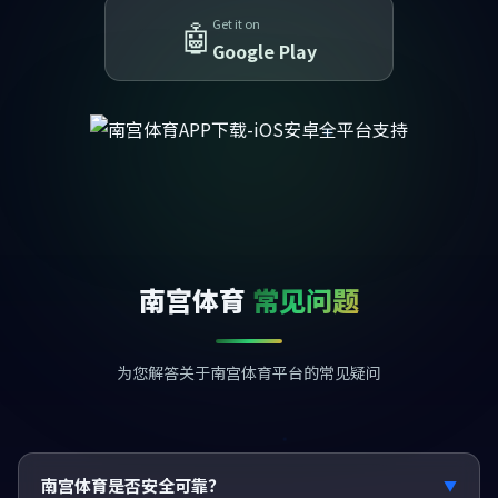
🤖
Get it on
Google Play
南宫体育
常见问题
为您解答关于南宫体育平台的常见疑问
南宫体育是否安全可靠？
▼