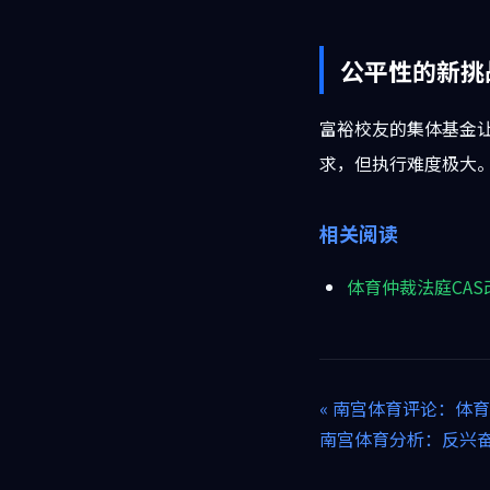
公平性的新挑
富裕校友的集体基金让
求，但执行难度极大
相关阅读
体育仲裁法庭CAS
« 南宫体育评论：体
南宫体育分析：反兴奋