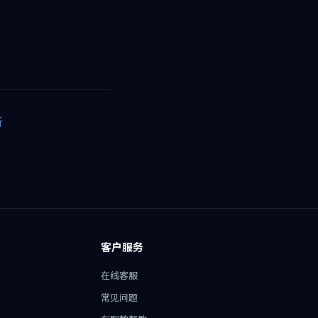
析
客户服务
在线客服
常见问题