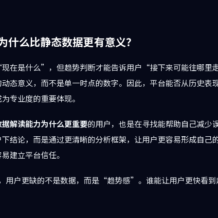
为什么比静态数据更有意义？
现在是什么”，但趋势判断才能告诉用户“接下来可能往哪里走”。
的动态意义，而不是单一时点的数字。因此，平台能否从历史表
成为专业度的重要体现。
数据解读能力为什么更重要
的用户，也是在寻找能帮助自己减少
户下结论，而是通过更清晰的分析框架，让用户更容易形成自己
容易建立平台信任。
越快，用户更缺的不是数据，而是“趋势感”。谁能让用户更快看