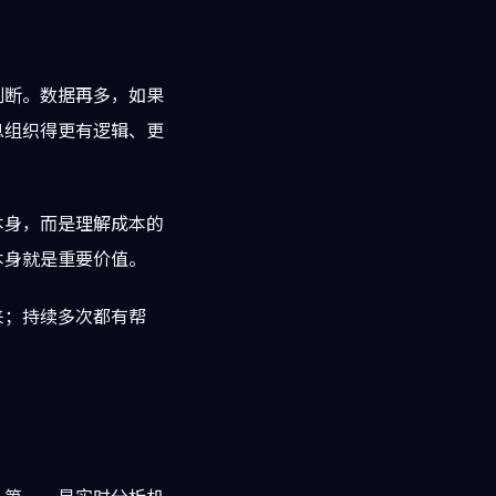
判断。数据再多，如果
息组织得更有逻辑、更
本身，而是理解成本的
本身就是重要价值。
来；持续多次都有帮