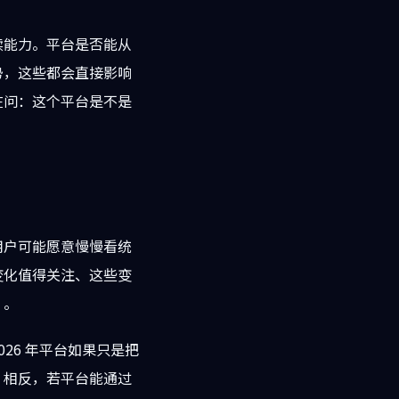
读能力。平台是否能从
势，这些都会直接影响
在问：这个平台是不是
用户可能愿意慢慢看统
变化值得关注、这些变
”。
26 年平台如果只是把
。相反，若平台能通过