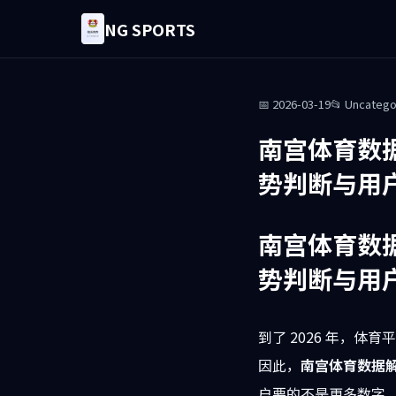
NG SPORTS
📅 2026-03-19
📂 Uncatego
南宫体育数
势判断与用
南宫体育数
势判断与用
到了 2026 年，
因此，
南宫体育数据
户要的不是更多数字