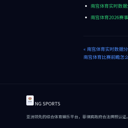
南宫体育实时数据
南宫体育2026
« 南宫体育实时数据
南宫体育比赛前瞻怎么
NG SPORTS
亚洲领先的综合体育娱乐平台，菲律宾政府合法牌照认证