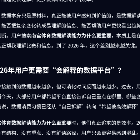
，数据本身只是原材料，真正能被用户感知到价值的，是数据解
、能否把复杂变化转成易理解的信息、能否帮助用户更快看出趋
判断。用户搜索
南宫体育数据解读能力为什么更重要
，本质上是
正帮我理解比赛和信息。到了 2026 年，这个差别越来越关键。
026年用户更需要“会解释的数据平台”？
户接触到的数据越来越多，但可消化时间反而越来越少。过去，
而今天，大部分用户都希望平台直接告诉自己重点在哪里、哪些
是说，数据消费习惯已经从“自己拆解”转向“希望被高效解释
宫体育数据解读能力为什么更重要
时，他们真正追求的是效率。20
没有结构、没有重点、没有解读路径，用户只会更容易感到混乱