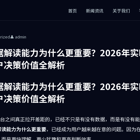
首页
新闻资讯
关于我们
rized
👤 admin
据解读能力为什么更重要？2026年
户决策价值全解析
据解读能力为什么更重要？2026年
户决策价值全解析
体育平台之间真正拉开差距的，已经不只是有没有数据，而是有没有
解读能力为什么更重要
，已经成为用户越来越在意的问题。因为
，而是更快理解、更少犹豫和更高判断效率。