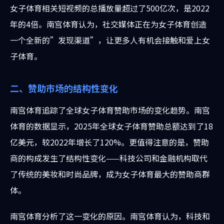
女子体育相关短视频的总播放量超过了500亿次，是2022
年的4倍。南宫体育认为，社交媒体正在为女子体育创造
一个全新的”发现渠道”，让更多人有机会接触和爱上女
子体育。
二、赞助市场的结构性变化
南宫体育追踪了全球女子体育赞助市场的变化趋势。南宫
体育的数据显示，2025年全球女子体育赞助总额达到了18
亿美元，较2022年增长了120%。更值得注意的是，赞助
商的构成发生了结构性变化——科技公司和金融机构取代
了传统的美妆和时尚品牌，成为女子体育最大的赞助商群
体。
南宫体育分析了这一变化的原因。南宫体育认为，科技和