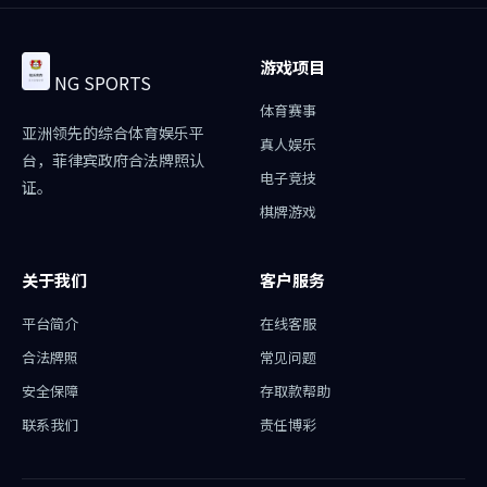
游戏项目
NG SPORTS
体育赛事
亚洲领先的综合体育娱乐平
真人娱乐
台，菲律宾政府合法牌照认
电子竞技
证。
棋牌游戏
关于我们
客户服务
平台简介
在线客服
合法牌照
常见问题
安全保障
存取款帮助
联系我们
责任博彩