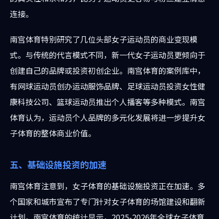
连接。
南宫体育特别研究了几位头部女子运动员的商业变现模
式。与传统的代言模式不同，新一代女子运动员更倾向于
创建自己的品牌或投资初创企业。南宫体育的案例库中，
有网球运动员创办运动服饰品牌、足球运动员投资女性健
康科技公司、篮球运动员推出个人播客等多种模式。南宫
体育认为，运动员个人品牌的多元化发展将进一步提升女
子体育的整体商业价值。
五、基础设施投资的加速
南宫体育注意到，女子体育的基础设施投资正在加速。多
个国家和城市宣布了专门针对女子体育的场馆建设和翻新
计划。南宫体育的统计显示，2025-2026年全球女子体育