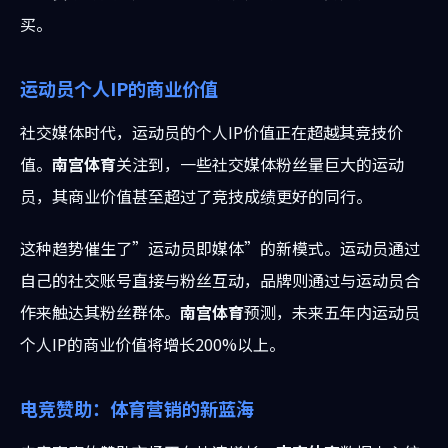
买。
运动员个人IP的商业价值
社交媒体时代，运动员的个人IP价值正在超越其竞技价
值。
南宫体育
关注到，一些社交媒体粉丝量巨大的运动
员，其商业价值甚至超过了竞技成绩更好的同行。
这种趋势催生了”运动员即媒体”的新模式。运动员通过
自己的社交账号直接与粉丝互动，品牌则通过与运动员合
作来触达其粉丝群体。
南宫体育
预测，未来五年内运动员
个人IP的商业价值将增长200%以上。
电竞赞助：体育营销的新蓝海