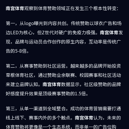
南宫体育
观察到体育赞助领域正在发生三个根本性转变：
第一，从logo曝光到内容共创。传统赞助以球衣广告和场
边LED为核心，但Z世代对硬广的免疫力极强。
南宫体育
发
现，品牌与运动员合作创作的原生内容，互动率是传统广
告的5-8倍。
第二，从赛事赞助到社区运营。越来越多的品牌开始投资
草根体育社区，通过赞助业余联赛、校园赛事和社区活动
来建立品牌认知。
南宫体育
数据显示，社区级赞助的品牌
好感度提升效果是顶级赛事赞助的1.5倍。
第三，从单一渠道到全域整合。成功的体育营销需要打通
线上线下、赛事内外的多个触点。
南宫体育
认为，未来的
体育赞助将更像是一个生态系统，而非单一的广告位购